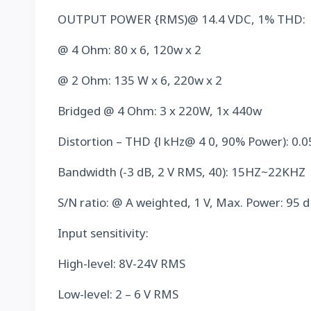
OUTPUT POWER {RMS)@ 14.4 VDC, 1% THD:
@ 4 Ohm: 80 x 6, 120w x 2
@ 2 Ohm: 135 W x 6, 220w x 2
Bridged @ 4 Ohm: 3 x 220W, 1x 440w
Distortion – THD {l kHz@ 4 0, 90% Power): 0.
Bandwidth (-3 dB, 2 V RMS, 40): 15HZ~22KHZ
S/N ratio: @ A weighted, 1 V, Max. Power: 95 
Input sensitivity:
High-level: 8V-24V RMS
Low-level: 2 – 6 V RMS