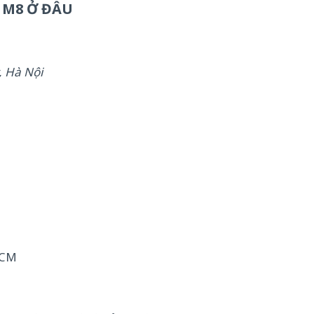
 M8 Ở ĐÂU
, Hà Nội
HCM