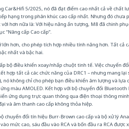
ng Car&Hifi 5/2025, nó đã đạt điểm cao nhất cả về chất l
à xếp hạng trong phân khúc cao cấp nhất. Nhưng đó chưa 
i hơn nữa là: Với hiệu năng ấn tượng, M8 đã chinh phục
c “Nâng cấp Cao cấp”.
 lớn hơn, cho phép tích hợp nhiều tính năng hơn. Tất cả 
 bậc nhất và bậc hai.
bộ điều khiển xoay/nhấp chuột tinh tế. Việc chuyển đổi 
kết hợp tất cả các chức năng của DRC1 – nhưng mang lại 
, nó không chỉ cho phép bạn điều khiển âm lượng và lựa c
ảm ứng màu AMOLED. Kết hợp với bộ chuyển đổi Bluetooth
iển ứng dụng trực quan thông qua điện thoại thông minh
 đại và âm thanh cao cấp không thỏa hiệp.
với bộ chuyển đổi tín hiệu Burr-Brown cao cấp và bộ xử 
 vào mức cao, sáu đầu vào RCA và bốn đầu ra RCA được x