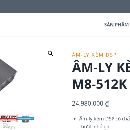
SẢN PHẨM
ÂM-LY KÈM DSP
ÂM-LY K
M8-512K
24.980.000
₫
Âm-ly kèm DSP có chất 
thước nhỏ gọn