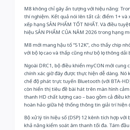
M8 không chỉ gây ấn tượng với hiệu năng: Tro
thí nghiệm. Kết quả nói lên tất cả: điểm 1+ v
xếp hạng SẢN PHẨM TỐT NHẤT. Và điều tuyệt vờ
hiệu SẢN PHẨM CỦA NĂM 2026 trong hạng mụ
M8 mới mang hậu tố “512K”, cho thấy chip nhớ
với bộ lọc cao và thấp cũng như bộ lọc thông dải
Ngoài DRC1, bộ điều khiển myCON mới cung cấp 
chính xác giờ đây được thực hiện dễ dàng. Nó 
chế độ phát trực tuyến Bluetooth (với BTA-HD)
còn hiển thị tiêu đề bài hát trên màn hình c
thanh HD chất lượng cao – bao gồm cả điều kh
hoàn hảo giữa hệ thống thông tin giải trí hiện
Bộ xử lý tín hiệu số (DSP) 12 kênh tích hợp 
khả năng kiểm soát âm thanh tối đa. Tám đầu