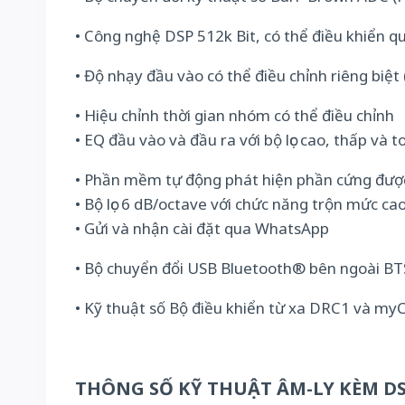
• Công nghệ DSP 512k Bit, có thể điều khiển
• Độ nhạy đầu vào có thể điều chỉnh riêng biệt
• Hiệu chỉnh thời gian nhóm có thể điều chỉnh
• EQ đầu vào và đầu ra với bộ lọc cao, thấp và t
• Phần mềm tự động phát hiện phần cứng được
• Bộ lọc 6 dB/octave với chức năng trộn mức ca
• Gửi và nhận cài đặt qua WhatsApp
• Bộ chuyển đổi USB Bluetooth® bên ngoài BT
• Kỹ thuật số Bộ điều khiển từ xa DRC1 và myC
THÔNG SỐ KỸ THUẬT ÂM-LY KÈM D