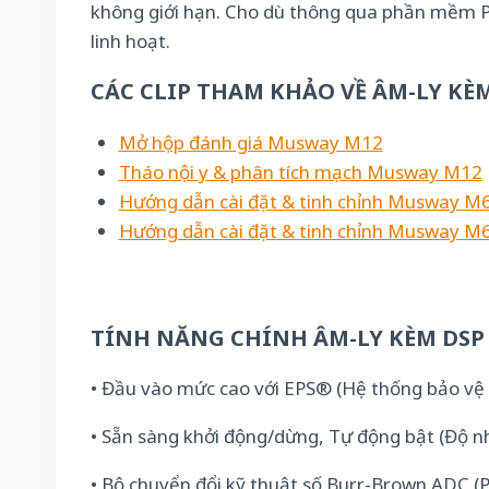
không giới hạn. Cho dù thông qua phần mềm PC
linh hoạt.
CÁC CLIP THAM KHẢO VỀ ÂM-LY KÈ
Mở hộp đánh giá Musway M12
Tháo nội y & phân tích mạch Musway M12
Hướng dẫn cài đặt & tinh chỉnh Musway M6
Hướng dẫn cài đặt & tinh chỉnh Musway M6
TÍNH NĂNG CHÍNH ÂM-LY KÈM DSP
• Đầu vào mức cao với EPS® (Hệ thống bảo vệ l
• Sẵn sàng khởi động/dừng, Tự động bật (Độ n
• Bộ chuyển đổi kỹ thuật số Burr-Brown ADC