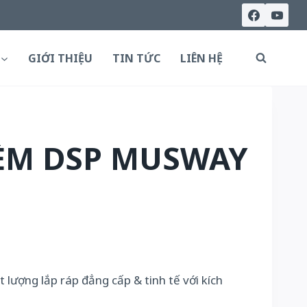
GIỚI THIỆU
TIN TỨC
LIÊN HỆ
ÈM DSP MUSWAY
lượng lắp ráp đẳng cấp & tinh tế với kích