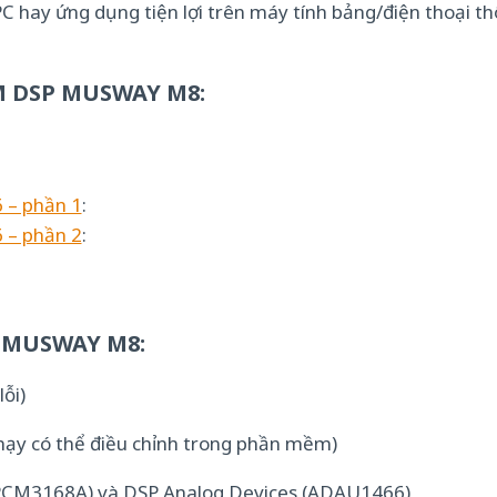
 hay ứng dụng tiện lợi trên máy tính bảng/điện thoại thô
M DSP MUSWAY M8:
 – phần 1
:
 – phần 2
:
 MUSWAY M8:
ỗi)
hạy có thể điều chỉnh trong phần mềm)
 (PCM3168A) và DSP Analog Devices (ADAU1466)