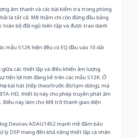
ượng âm thanh và các bài kiểm tra trong phòng
phải là tất cả: M8 thậm chí còn đứng đầu bảng
 toàn bộ đội ngũ biên tập và được trao danh
các mẫu 512K hiện đều có EQ đầu vào 10 dải
giữa các thiết lập và điều khiển âm lượng
sự tiện lợi hơn đáng kể trên các mẫu 512K: Ở
họn bài hát (tiếp theo/trước đó/tạm dừng), mà
 BTA-HD, thiết bị này cho phép truyền phát âm
. Điều này làm cho M8 trở thành giao diện
lý Analog Devices ADAU1452 mạnh mẽ đảm bảo
ử lý DSP mang đến khả năng thiết lập cá nhân